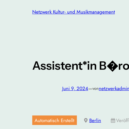
Zum
Netzwerk Kultur- und Musikmanagement
Inhalt
springen
Assistent*in B�r
Juni 9, 2024
—
netzwerkadmi
von
Automatisch Erstellt
Berlin
Veröff