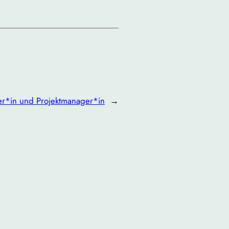
ker*in und Projektmanager*in
→