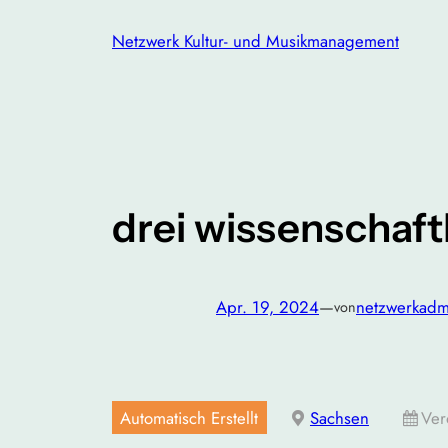
Zum
Netzwerk Kultur- und Musikmanagement
Inhalt
springen
drei wissenschaf
Apr. 19, 2024
—
netzwerkadm
von
Automatisch Erstellt
Sachsen
Ver