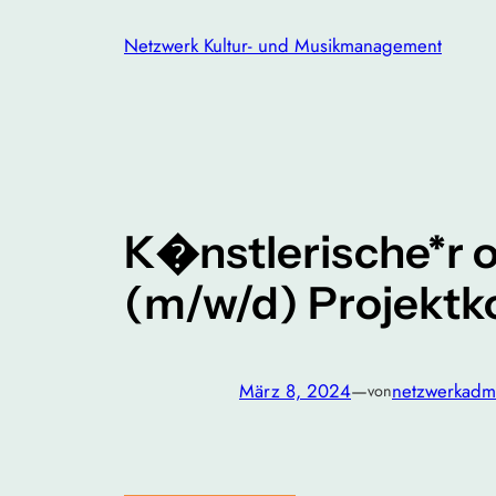
Zum
Netzwerk Kultur- und Musikmanagement
Inhalt
springen
K�nstlerische*r o
(m/w/d) Projektko
März 8, 2024
—
netzwerkadm
von