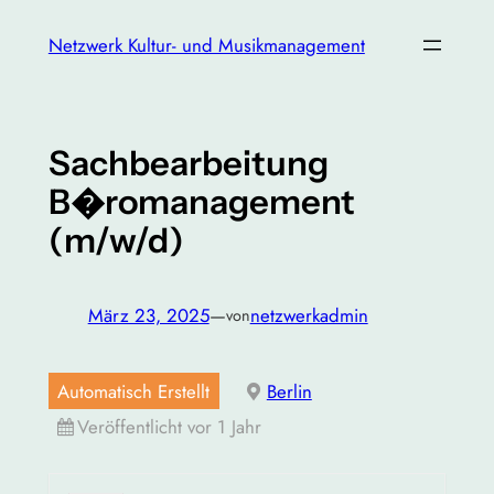
Zum
Netzwerk Kultur- und Musikmanagement
Inhalt
springen
Sachbearbeitung
B�romanagement
(m/w/d)
März 23, 2025
—
netzwerkadmin
von
Automatisch Erstellt
Berlin
Veröffentlicht vor 1 Jahr