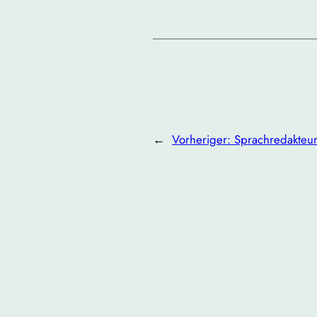
←
Vorheriger:
Sprachredakteu