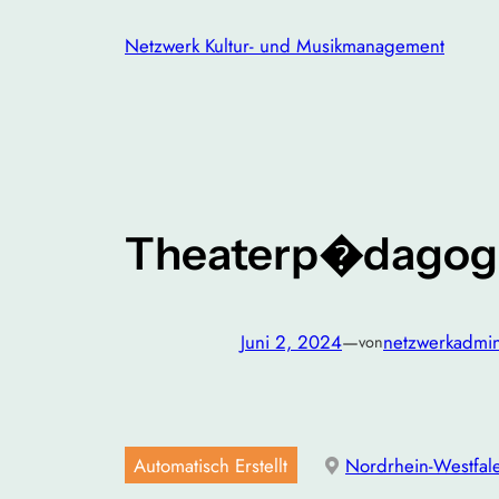
Zum
Netzwerk Kultur- und Musikmanagement
Inhalt
springen
Theaterp�dagog*
Juni 2, 2024
—
netzwerkadmi
von
Automatisch Erstellt
Nordrhein-Westfal