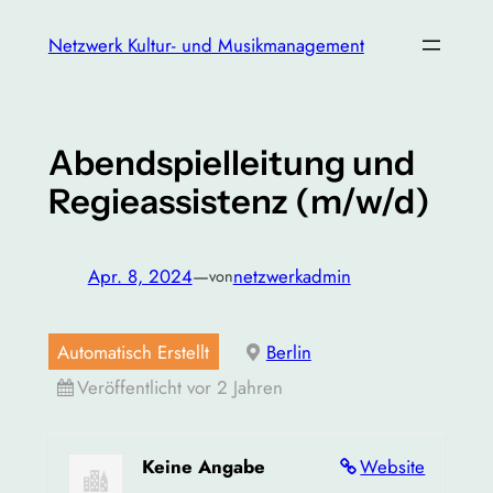
Zum
Netzwerk Kultur- und Musikmanagement
Inhalt
springen
Abendspielleitung und
Regieassistenz (m/w/d)
Apr. 8, 2024
—
netzwerkadmin
von
Automatisch Erstellt
Berlin
Veröffentlicht vor 2 Jahren
Keine Angabe
Website