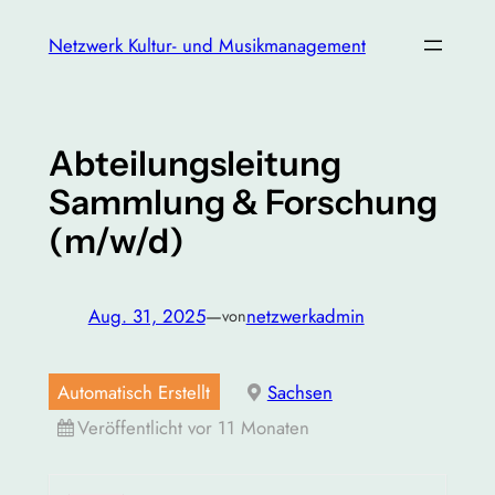
Zum
Netzwerk Kultur- und Musikmanagement
Inhalt
springen
Abteilungsleitung
Sammlung & Forschung
(m/w/d)
Aug. 31, 2025
—
netzwerkadmin
von
Automatisch Erstellt
Sachsen
Veröffentlicht vor 11 Monaten