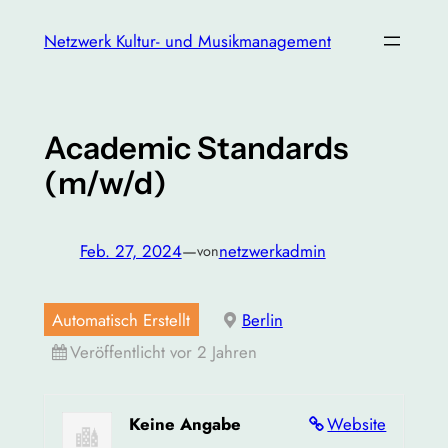
Zum
Netzwerk Kultur- und Musikmanagement
Inhalt
springen
Academic Standards
(m/w/d)
Feb. 27, 2024
—
netzwerkadmin
von
Automatisch Erstellt
Berlin
Veröffentlicht vor 2 Jahren
Keine Angabe
Website