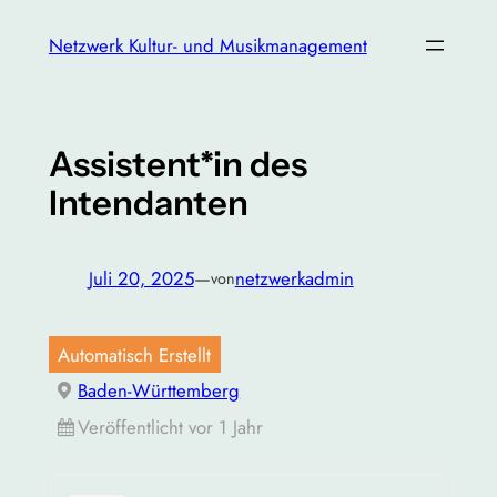
Zum
Netzwerk Kultur- und Musikmanagement
Inhalt
springen
Assistent*in des
Intendanten
Juli 20, 2025
—
netzwerkadmin
von
Automatisch Erstellt
Baden-Württemberg
Veröffentlicht vor 1 Jahr