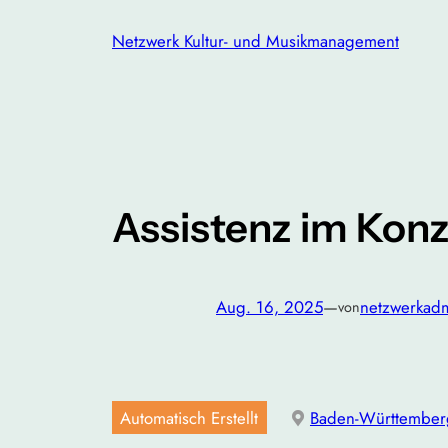
Zum
Netzwerk Kultur- und Musikmanagement
Inhalt
springen
Assistenz im Ko
Aug. 16, 2025
—
netzwerkad
von
Automatisch Erstellt
Baden-Württember