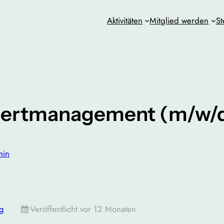
Aktivitäten
Mitglied werden
St
nzertmanagement (m/w/
min
g
Veröffentlicht vor 12 Monaten