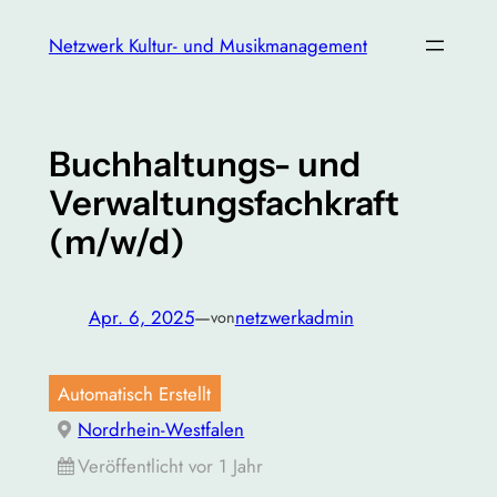
Zum
Netzwerk Kultur- und Musikmanagement
Inhalt
springen
Buchhaltungs- und
Verwaltungsfachkraft
(m/w/d)
Apr. 6, 2025
—
netzwerkadmin
von
Automatisch Erstellt
Nordrhein-Westfalen
Veröffentlicht vor 1 Jahr