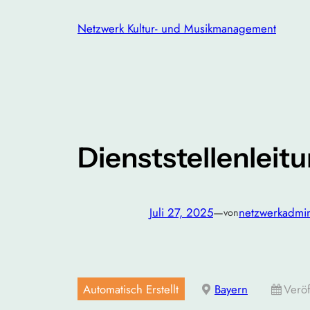
Zum
Netzwerk Kultur- und Musikmanagement
Inhalt
springen
Dienststellenleit
Juli 27, 2025
—
netzwerkadmi
von
Automatisch Erstellt
Bayern
Veröf