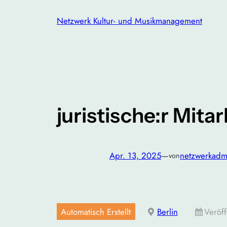
Zum
Netzwerk Kultur- und Musikmanagement
Inhalt
springen
juristische:r Mita
Apr. 13, 2025
—
netzwerkadm
von
Automatisch Erstellt
Berlin
Veröff