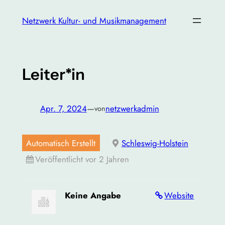
Zum
Netzwerk Kultur- und Musikmanagement
Inhalt
springen
Leiter*in
Apr. 7, 2024
—
netzwerkadmin
von
Automatisch Erstellt
Schleswig-Holstein
Veröffentlicht vor 2 Jahren
Keine Angabe
Website