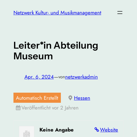
Zum
Netzwerk Kultur- und Musikmanagement
Inhalt
springen
Leiter*in Abteilung
Museum
Apr. 6, 2024
—
netzwerkadmin
von
Automatisch Erstellt
Hessen
Veröffentlicht vor 2 Jahren
Keine Angabe
Website