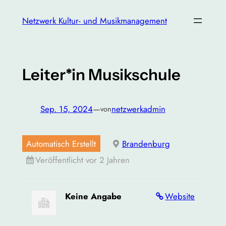
Zum
Netzwerk Kultur- und Musikmanagement
Inhalt
springen
Leiter*in Musikschule
Sep. 15, 2024
—
netzwerkadmin
von
Automatisch Erstellt
Brandenburg
Veröffentlicht vor 2 Jahren
Keine Angabe
Website