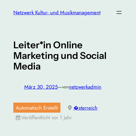
Zum
Netzwerk Kultur- und Musikmanagement
Inhalt
springen
Leiter*in Online
Marketing und Social
Media
März 30, 2025
—
netzwerkadmin
von
Automatisch Erstellt
�sterreich
Veröffentlicht vor 1 Jahr