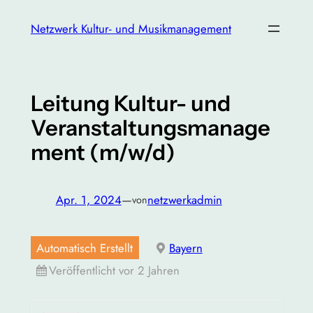
Zum
Netzwerk Kultur- und Musikmanagement
Inhalt
springen
Leitung Kultur- und
Veranstaltungsmanage
ment (m/w/d)
Apr. 1, 2024
—
netzwerkadmin
von
Automatisch Erstellt
Bayern
Veröffentlicht vor 2 Jahren