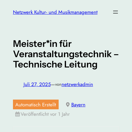
Zum
Netzwerk Kultur- und Musikmanagement
Inhalt
springen
Meister*in für
Veranstaltungstechnik –
Technische Leitung
Juli 27, 2025
—
netzwerkadmin
von
Automatisch Erstellt
Bayern
Veröffentlicht vor 1 Jahr