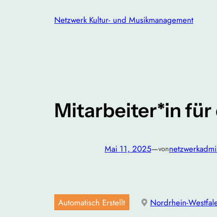
Zum
Netzwerk Kultur- und Musikmanagement
Inhalt
springen
Mitarbeiter*in für
Mai 11, 2025
—
netzwerkadmi
von
Automatisch Erstellt
Nordrhein-Westfal