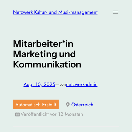
Zum
Netzwerk Kultur- und Musikmanagement
Inhalt
springen
Mitarbeiter*in
Marketing und
Kommunikation
Aug. 10, 2025
—
netzwerkadmin
von
Automatisch Erstellt
Österreich
Veröffentlicht vor 12 Monaten