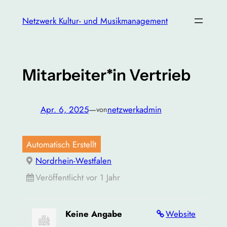
Zum
Netzwerk Kultur- und Musikmanagement
Inhalt
springen
Mitarbeiter*in Vertrieb
Apr. 6, 2025
—
netzwerkadmin
von
Automatisch Erstellt
Nordrhein-Westfalen
Veröffentlicht vor 1 Jahr
Keine Angabe
Website