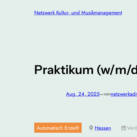
Zum
Netzwerk Kultur- und Musikmanagement
Inhalt
springen
Praktikum (w/m/d)
Aug. 24, 2025
—
netzwerkad
von
Automatisch Erstellt
Hessen
Verö