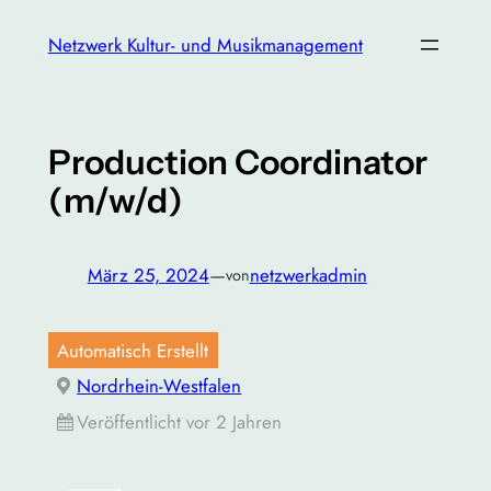
Zum
Netzwerk Kultur- und Musikmanagement
Inhalt
springen
Production Coordinator
(m/w/d)
März 25, 2024
—
netzwerkadmin
von
Automatisch Erstellt
Nordrhein-Westfalen
Veröffentlicht vor 2 Jahren