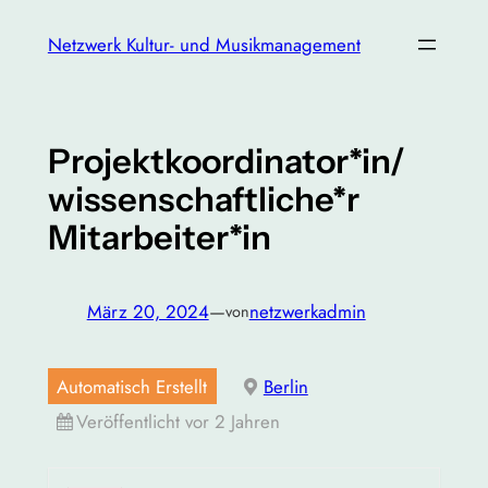
Zum
Netzwerk Kultur- und Musikmanagement
Inhalt
springen
Projektkoordinator*in/
wissenschaftliche*r
Mitarbeiter*in
März 20, 2024
—
netzwerkadmin
von
Automatisch Erstellt
Berlin
Veröffentlicht vor 2 Jahren