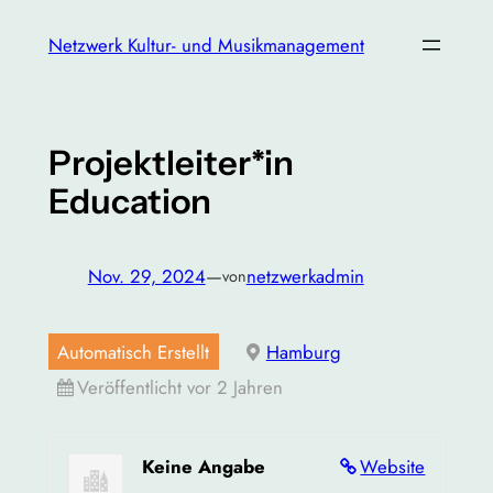
Zum
Netzwerk Kultur- und Musikmanagement
Inhalt
springen
Projektleiter*in
Education
Nov. 29, 2024
—
netzwerkadmin
von
Automatisch Erstellt
Hamburg
Veröffentlicht vor 2 Jahren
Keine Angabe
Website