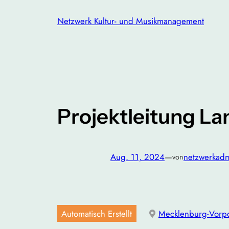
Zum
Netzwerk Kultur- und Musikmanagement
Inhalt
springen
Projektleitung L
Aug. 11, 2024
—
netzwerkad
von
Automatisch Erstellt
Mecklenburg-Vor