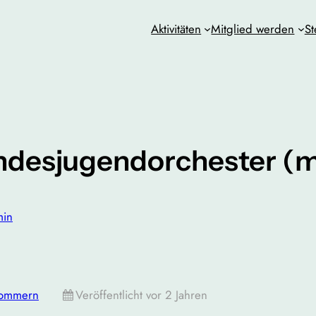
Aktivitäten
Mitglied werden
St
andesjugendorchester (
min
pommern
Veröffentlicht vor 2 Jahren