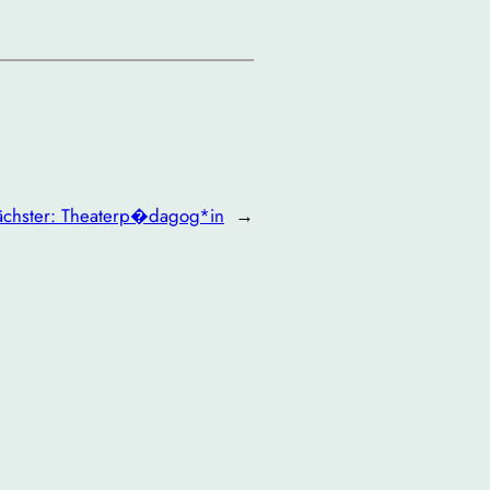
chster:
Theaterp�dagog*in
→