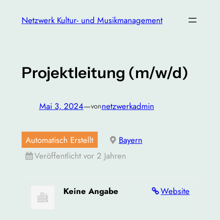
Zum
Netzwerk Kultur- und Musikmanagement
Inhalt
springen
Projektleitung (m/w/d)
Mai 3, 2024
—
netzwerkadmin
von
Automatisch Erstellt
Bayern
Veröffentlicht vor 2 Jahren
Keine Angabe
Website