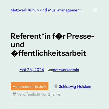
Zum
Netzwerk Kultur- und Musikmanagement
Inhalt
springen
Referent*in f�r Presse-
und
�ffentlichkeitsarbeit
Mai 26, 2024
—
netzwerkadmin
von
Automatisch Erstellt
Schleswig-Holstein
Veröffentlicht vor 2 Jahren