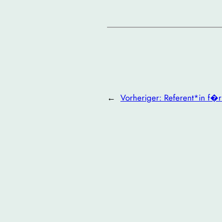
←
Vorheriger:
Referent*in f�r