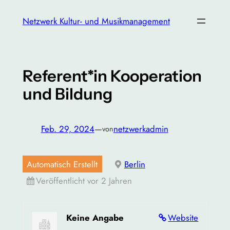
Zum
Netzwerk Kultur- und Musikmanagement
Inhalt
springen
Referent*in Kooperation
und Bildung
Feb. 29, 2024
—
netzwerkadmin
von
Automatisch Erstellt
Berlin
Veröffentlicht vor 2 Jahren
Keine Angabe
Website