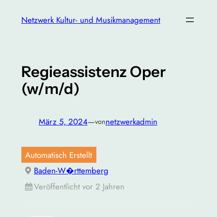
Zum
Netzwerk Kultur- und Musikmanagement
Inhalt
springen
Regieassistenz Oper
(w/m/d)
März 5, 2024
—
netzwerkadmin
von
Automatisch Erstellt
Baden-W�rttemberg
Veröffentlicht vor 2 Jahren