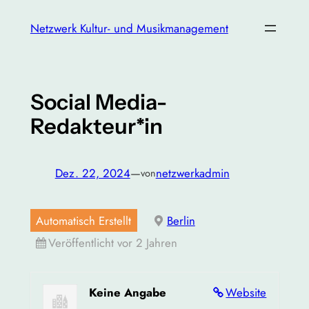
Zum
Netzwerk Kultur- und Musikmanagement
Inhalt
springen
Social Media-
Redakteur*in
Dez. 22, 2024
—
netzwerkadmin
von
Automatisch Erstellt
Berlin
Veröffentlicht vor 2 Jahren
Keine Angabe
Website