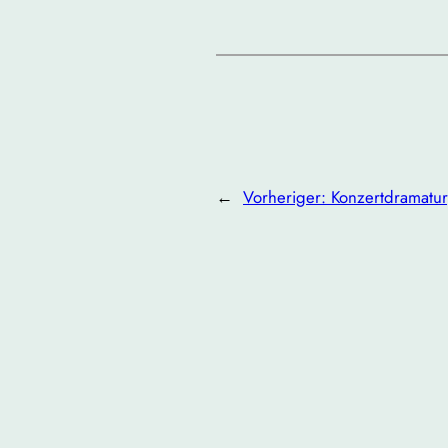
←
Vorheriger:
Konzertdramatu