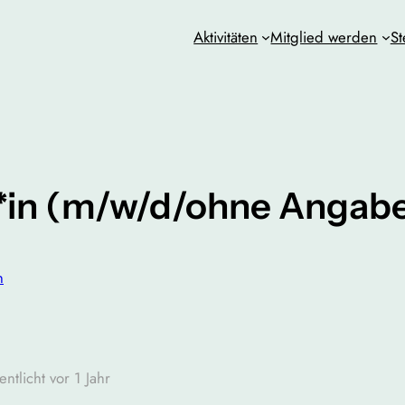
Aktivitäten
Mitglied werden
St
t*in (m/w/d/ohne Angab
n
entlicht vor 1 Jahr