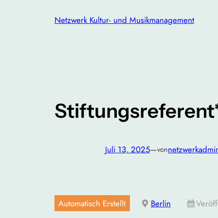
Zum
Netzwerk Kultur- und Musikmanagement
Inhalt
springen
Stiftungsreferen
Juli 13, 2025
—
netzwerkadmi
von
Automatisch Erstellt
Berlin
Veröff