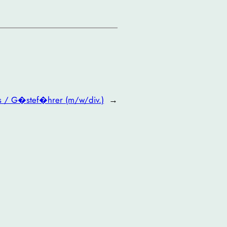
s / G�stef�hrer (m/w/div.)
→