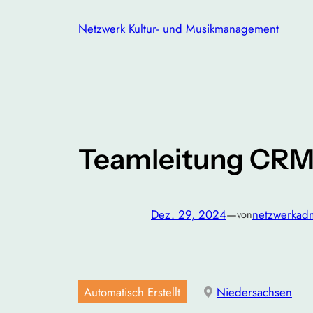
Zum
Netzwerk Kultur- und Musikmanagement
Inhalt
springen
Teamleitung CRM 
Dez. 29, 2024
—
netzwerkad
von
Automatisch Erstellt
Niedersachsen