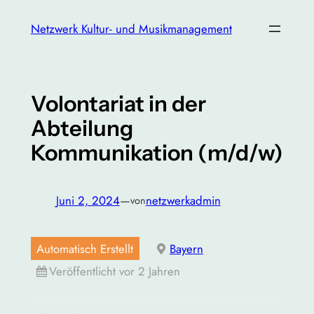
Zum
Netzwerk Kultur- und Musikmanagement
Inhalt
springen
Volontariat in der
Abteilung
Kommunikation (m/d/w)
Juni 2, 2024
—
netzwerkadmin
von
Automatisch Erstellt
Bayern
Veröffentlicht vor 2 Jahren