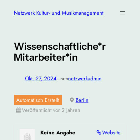
Zum
Netzwerk Kultur- und Musikmanagement
Inhalt
springen
Wissenschaftliche*r
Mitarbeiter*in
Okt. 27, 2024
—
netzwerkadmin
von
Automatisch Erstellt
Berlin
Veröffentlicht vor 2 Jahren
Keine Angabe
Website