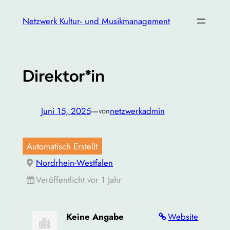
Zum
Netzwerk Kultur- und Musikmanagement
Inhalt
springen
Direktor*in
Juni 15, 2025
—
netzwerkadmin
von
Automatisch Erstellt
Nordrhein-Westfalen
Veröffentlicht vor 1 Jahr
Keine Angabe
Website