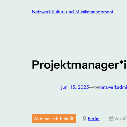
Zum
Netzwerk Kultur- und Musikmanagement
Inhalt
springen
Projektmanager*in
Juni 15, 2025
—
netzwerkadm
von
Automatisch Erstellt
Berlin
Veröff