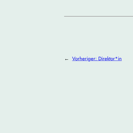
←
Vorheriger:
Direktor*in